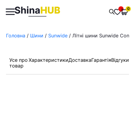
Пошук
0
Обран
товарів
Головна
/
Шини
/
Sunwide
/ Літні шини Sunwide Conqu
Усе про
Характеристики
Доставка
Гарантія
Відгуки
товар