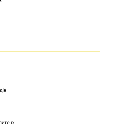
дів
яйте їх