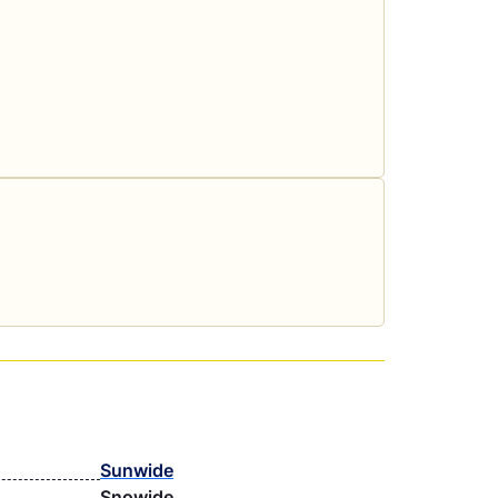
Sunwide
Snowide