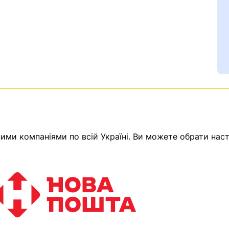
ми компаніями по всій Україні. Ви можете обрати наст
Ваш номер надіслано.
емає товарів.
ератор зв’яжеться з в
Помилка:
Contact form н