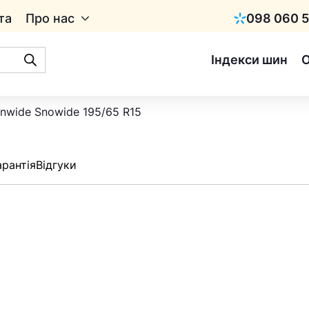
та
Про нас
098 060 5
Київстар
Індекси шин
nwide Snowide 195/65 R15
арантія
Відгуки