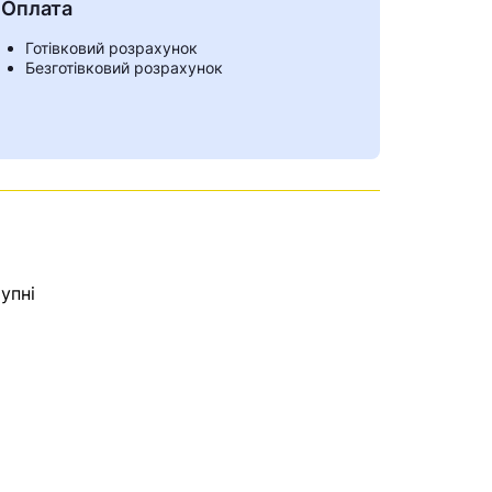
Оплата
Готівковий розрахунок
Безготівковий розрахунок
упні
ами
е знайдена.