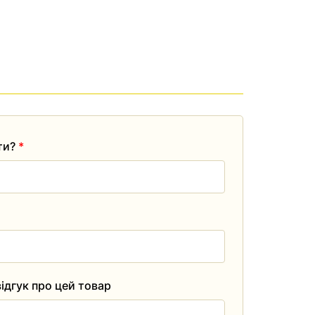
ати?
*
ідгук про цей товар