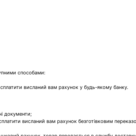
найближчим часом
упними способами:
е сплатити висланий вам рахунок у будь-якому банку.
ні документи;
 сплатити висланий вам рахунок безготівковим переказ
унковий рахунок, товар передається в службу доставки