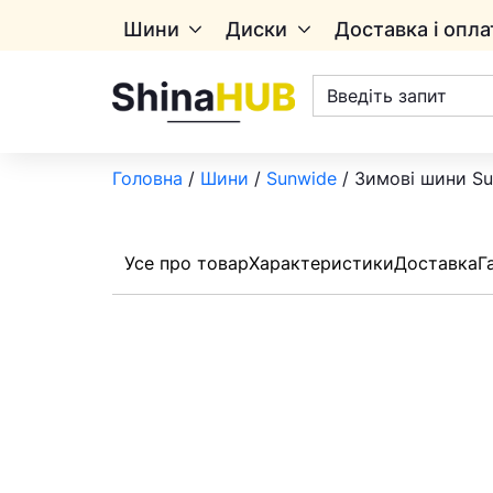
Шини
Диски
Доставка і опла
Пошук
товарів
Головна
/
Шини
/
Sunwide
/ Зимові шини Su
Усе про товар
Характеристики
Доставка
Г