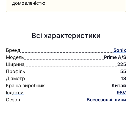
домовленістю.
Всі характеристики
Бренд
Sonix
Модель
Prime A/S
Ширина
225
Профіль
55
Діаметр
18
Країна виробник
Китай
Індекси
98V
Сезон
Всесезонні шини