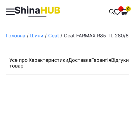
Пошук
0
Обран
товарів
Головна
/
Шини
/
Ceat
/ Ceat FARMAX R85 TL 280/85 
Усе про
Характеристики
Доставка
Гарантія
Відгуки
товар