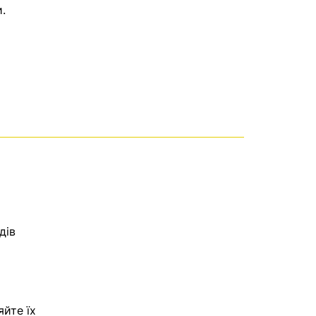
.
дів
яйте їх