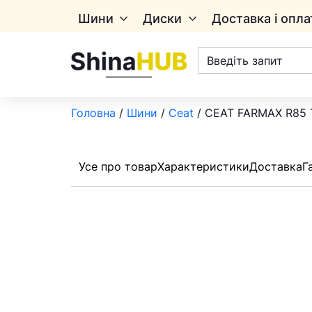
Шини
Диски
Доставка і опла
Пошук
товарів
Головна
/
Шини
/
Ceat
/ СЕАТ FARMAX R85 
Усе про товар
Характеристики
Доставка
Г