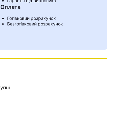
Гарантія від виробника
Оплата
Готівковий розрахунок
Безготівковий розрахунок
упні
ами
е знайдена.