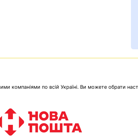
ми компаніями по всій Україні. Ви можете обрати наст
Ваш номер надіслано.
емає товарів.
ератор зв’яжеться з в
Помилка:
Contact form н