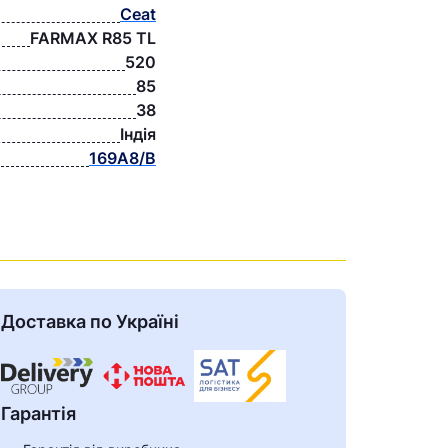
Ceat
FARMAX R85 TL
520
85
38
Індія
169A8/B
Доставка по Україні
Гарантія