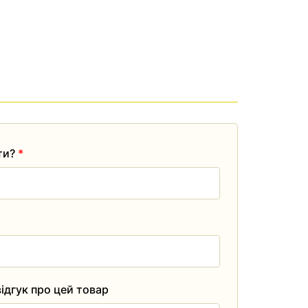
ати?
*
ідгук про цей товар