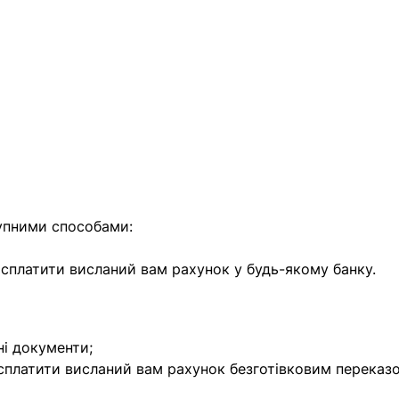
найближчим часом
упними способами:
е сплатити висланий вам рахунок у будь-якому банку.
ні документи;
 сплатити висланий вам рахунок безготівковим переказ