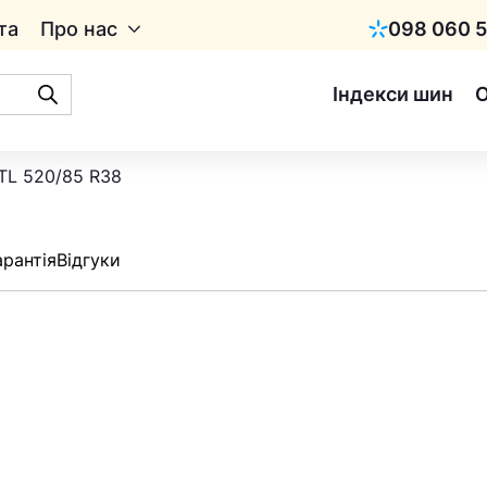
та
Про нас
098 060 5
Київстар
Індекси шин
TL 520/85 R38
арантія
Відгуки