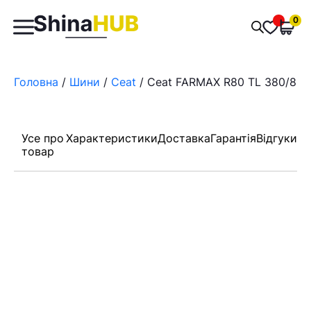
Пошук
0
Обран
товарів
Головна
/
Шини
/
Ceat
/ Ceat FARMAX R80 TL 380/80 
Усе про
Характеристики
Доставка
Гарантія
Відгуки
товар