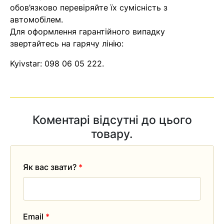
обов’язково перевіряйте їх сумісність з
найближчим часом
автомобілем.
Для оформлення гарантійного випадку
Помилка:
Contact form не
звертайтесь на гарячу лінію:
знайдена.
Kyivstar:
098 06 05 222
.
Коментарі відсутні до цього
товару.
Як вас звати?
*
Email
*