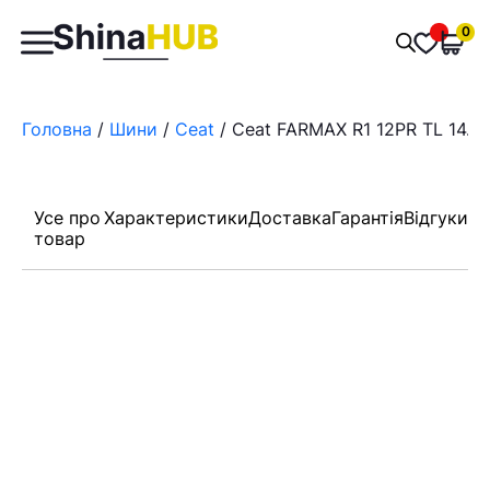
Пошук
0
Обран
товарів
Головна
/
Шини
/
Ceat
/ Ceat FARMAX R1 12PR TL 14.9/
Усе про
Характеристики
Доставка
Гарантія
Відгуки
товар