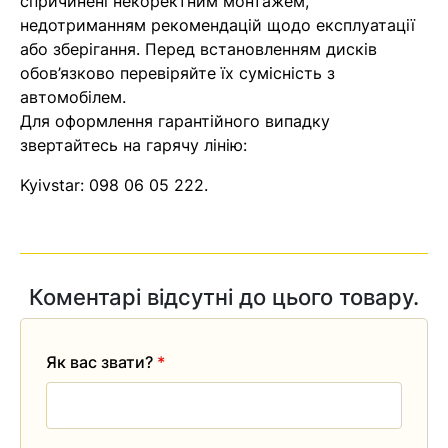
спричинені некоректним монтажем,
Оператор зв’яжеться з вами
недотриманням рекомендацій щодо експлуатації
найближчим часом
або зберігання. Перед встановленням дисків
обов’язково перевіряйте їх сумісність з
Помилка:
Contact form не
автомобілем.
знайдена.
Для оформлення гарантійного випадку
звертайтесь на гарячу лінію:
Kyivstar:
098 06 05 222
.
Коментарі відсутні до цього товару.
Як вас звати?
*