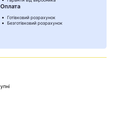
Оплата
Готівковий розрахунок
Безготівковий розрахунок
упні
ами
е знайдена.