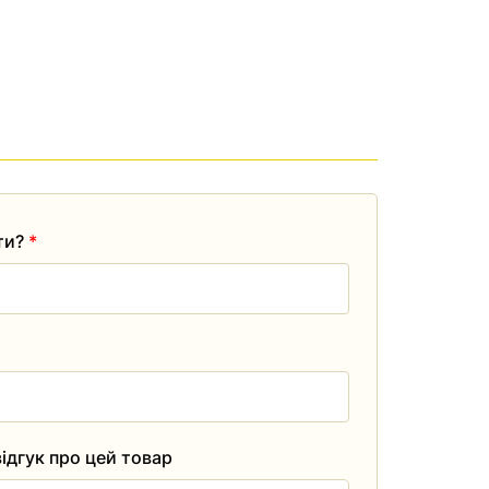
ати?
*
ідгук про цей товар