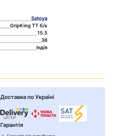
Satoya
GripKing TT б/к
15.5
38
Індія
Доставка по Україні
Гарантія
Гарантія від виробника