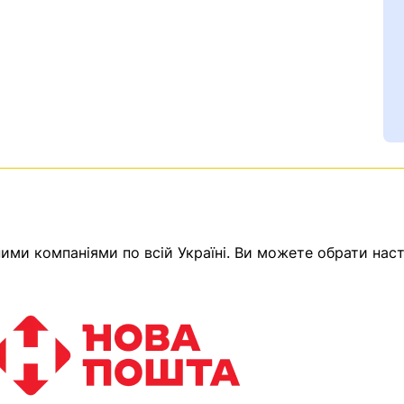
ми компаніями по всій Україні. Ви можете обрати наст
Ваш номер надіслано.
емає товарів.
ератор зв’яжеться з в
Помилка:
Contact form н