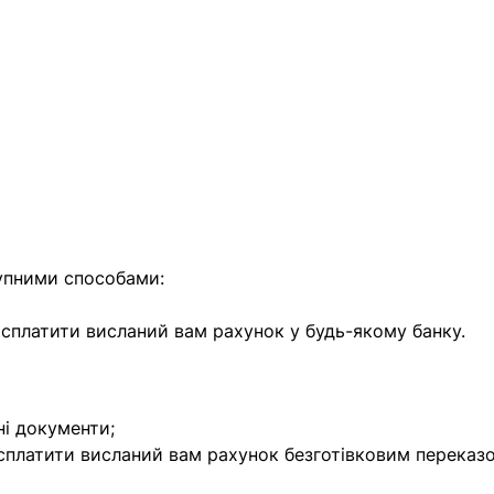
найближчим часом
упними способами:
е сплатити висланий вам рахунок у будь-якому банку.
ні документи;
 сплатити висланий вам рахунок безготівковим переказ