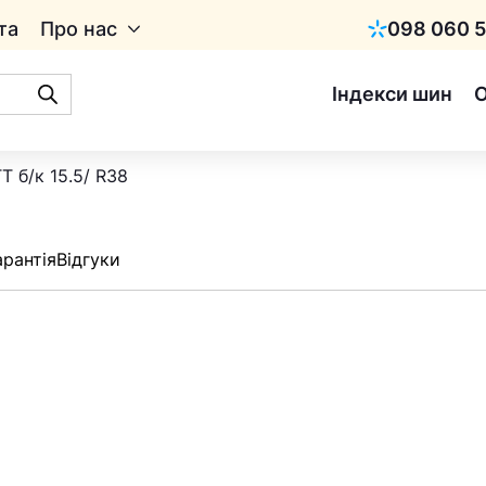
та
Про нас
098 060 5
Київстар
Індекси шин
T б/к 15.5/ R38
арантія
Відгуки