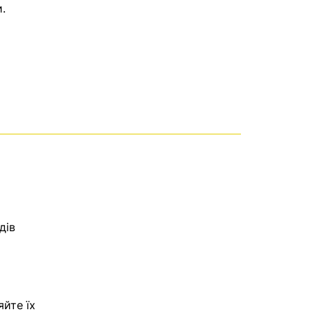
.
дів
яйте їх