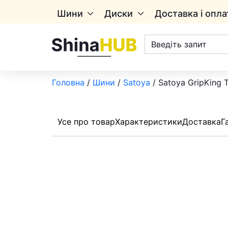
Шини
Диски
Доставка і опла
Пошук
товарів
Головна
/
Шини
/
Satoya
/ Satoya GripKing T
Усе про товар
Характеристики
Доставка
Г