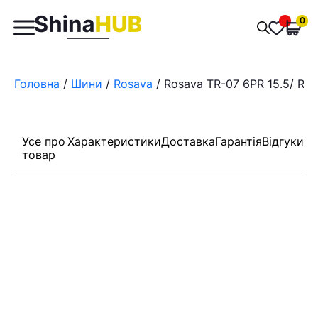
Пошук
0
Обран
товарів
Головна
/
Шини
/
Rosava
/ Rosava TR-07 6PR 15.5/ R3
Усе про
Характеристики
Доставка
Гарантія
Відгуки
товар