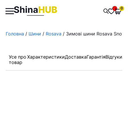
Пошук
0
Обран
товарів
Головна
/
Шини
/
Rosava
/ Зимові шини Rosava Snowg
Усе про
Характеристики
Доставка
Гарантія
Відгуки
товар