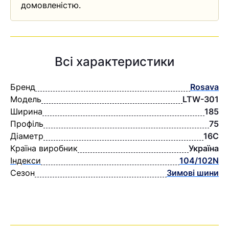
домовленістю.
Всі характеристики
Бренд
Rosava
Модель
LTW-301
Ширина
185
Профіль
75
Діаметр
16C
Країна виробник
Україна
Індекси
104/102N
Сезон
Зимові шини