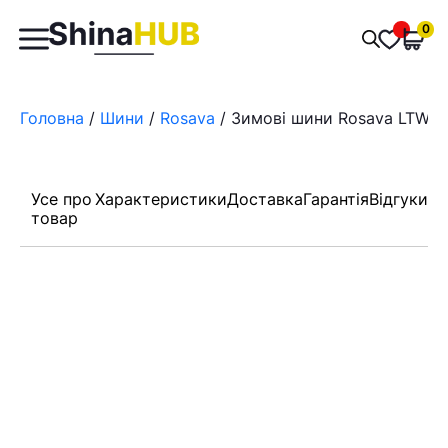
Пошук
0
Обран
товарів
Головна
/
Шини
/
Rosava
/ Зимові шини Rosava LTW-3
Усе про
Характеристики
Доставка
Гарантія
Відгуки
товар