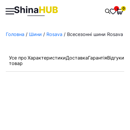
Пошук
0
Обран
товарів
Головна
/
Шини
/
Rosava
/ Всесезонні шини Rosava Б
Усе про
Характеристики
Доставка
Гарантія
Відгуки
товар