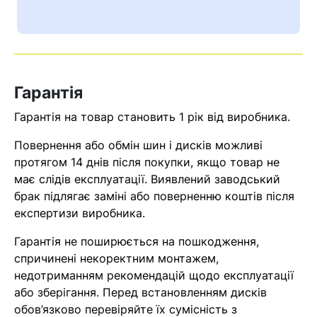
Ваш номер надіслано.
Оператор зв’яжеться з вами
найближчим часом
Гарантія
Помилка:
Contact form не
знайдена.
Гарантія на товар становить 1 рік від виробника.
Повернення або обмін шин і дисків можливі
протягом 14 днів після покупки, якщо товар не
має слідів експлуатації. Виявлений заводський
брак підлягає заміні або поверненню коштів після
експертизи виробника.
Гарантія не поширюється на пошкодження,
спричинені некоректним монтажем,
недотриманням рекомендацій щодо експлуатації
або зберігання. Перед встановленням дисків
обов’язково перевіряйте їх сумісність з