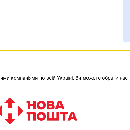
ми компаніями по всій Україні. Ви можете обрати наст
Ваш номер надіслано.
емає товарів.
ератор зв’яжеться з в
Помилка:
Contact form н