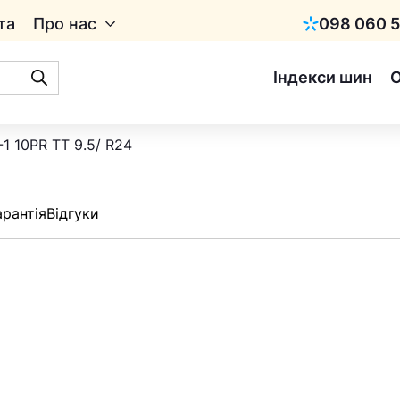
та
Про нас
098 060 5
Київстар
Індекси шин
-1 10PR TT 9.5/ R24
арантія
Відгуки