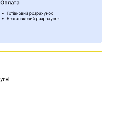
Оплата
Готівковий розрахунок
Безготівковий розрахунок
упні
ами
е знайдена.