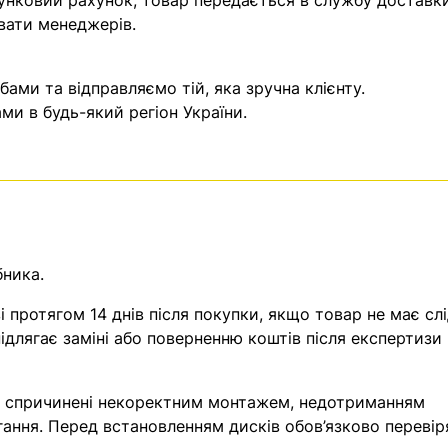
унковий рахунок, товар передається в службу доставки
вати менеджерів.
ми та відправляємо тій, яка зручна клієнту.
и в будь-який регіон України.
бника.
 протягом 14 днів після покупки, якщо товар не має слі
ідлягає заміні або поверненню коштів після експертизи
, спричинені некоректним монтажем, недотриманням
гання. Перед встановленням дисків обов’язково перевір