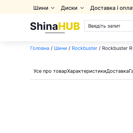
Шини
Диски
Доставка і опла
Пошук
товарів
Головна
/
Шини
/
Rockbuster
/ Rockbuster R
Усе про товар
Характеристики
Доставка
Г