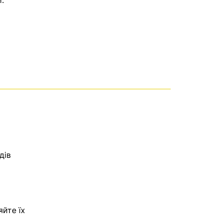
.
дів
яйте їх