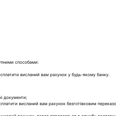
найближчим часом
упними способами:
е сплатити висланий вам рахунок у будь-якому банку.
ні документи;
 сплатити висланий вам рахунок безготівковим переказ