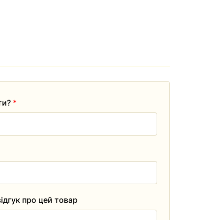
ати?
*
ідгук про цей товар