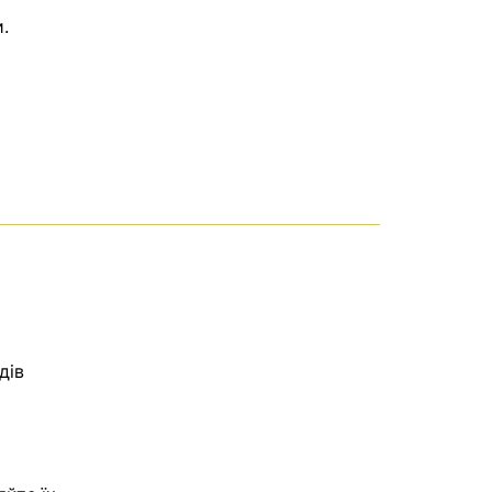
.
дів