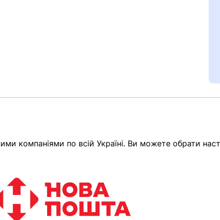
ми компаніями по всій Україні. Ви можете обрати наст
Ваш номер надіслано.
емає товарів.
ератор зв’яжеться з в
Помилка:
Contact form н