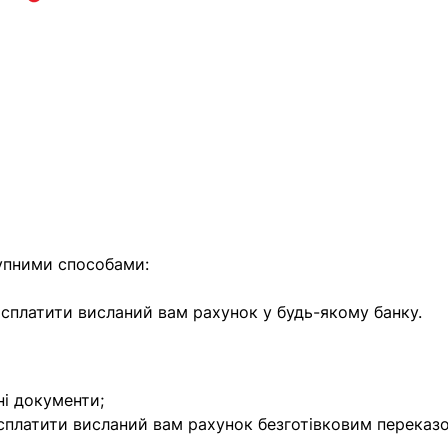
найближчим часом
упними способами:
е сплатити висланий вам рахунок у будь-якому банку.
ні документи;
 сплатити висланий вам рахунок безготівковим переказ