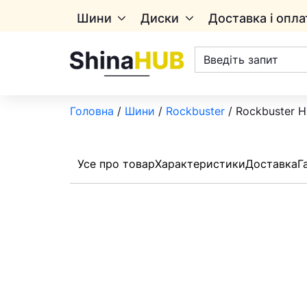
Шини
Диски
Доставка і опла
Пошук
товарів
Головна
/
Шини
/
Rockbuster
/ Rockbuster H
Усе про товар
Характеристики
Доставка
Г