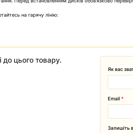
гання. Перед встановленням дисків обов’язково перевір
тайтесь на гарячу лінію:
і до цього товару.
Як вас зв
Email
*
Залишіть в