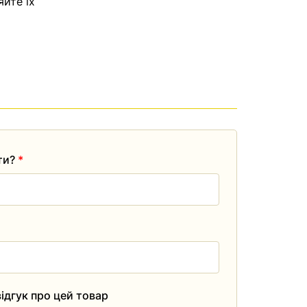
яйте їх
ати?
*
ідгук про цей товар