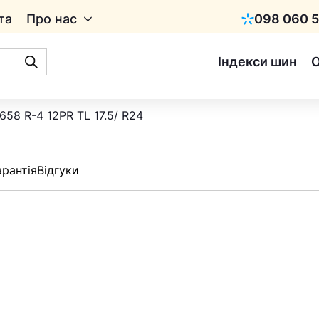
та
Про нас
098 060 5
Київстар
Індекси шин
658 R-4 12PR TL 17.5/ R24
арантія
Відгуки