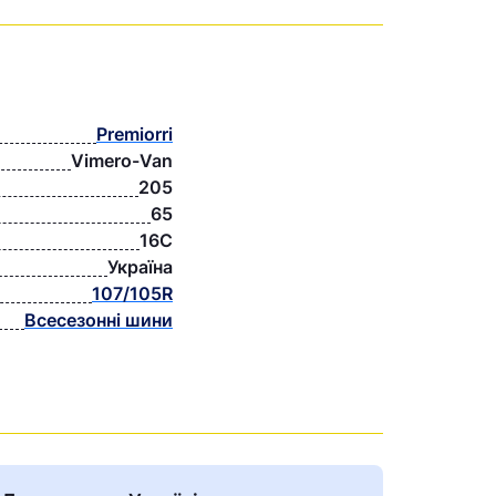
Premiorri
Vimero-Van
205
65
16C
Україна
107/105R
Всесезонні шини