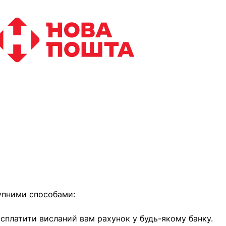
найближчим часом
упними способами:
е сплатити висланий вам рахунок у будь-якому банку.