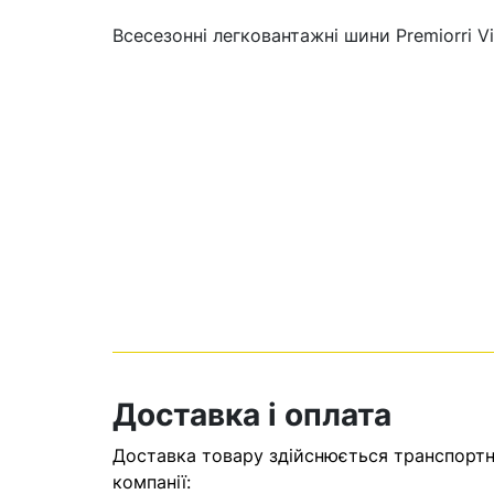
Всесезонні легковантажні шини Premiorri 
Кошик
У кошику н
Доставка і оплата
Оп
Доставка товару здійснюється транспортни
компанії: