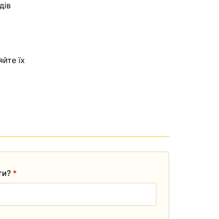
дів
яйте їх
ати?
*