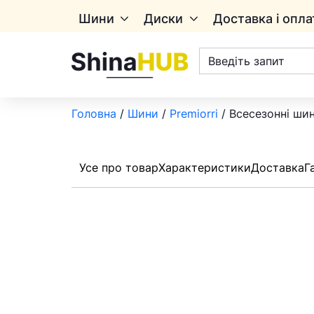
Шини
Диски
Доставка і опла
Пошук
товарів
Головна
/
Шини
/
Premiorri
/ Всесезонні шин
Усе про товар
Характеристики
Доставка
Г