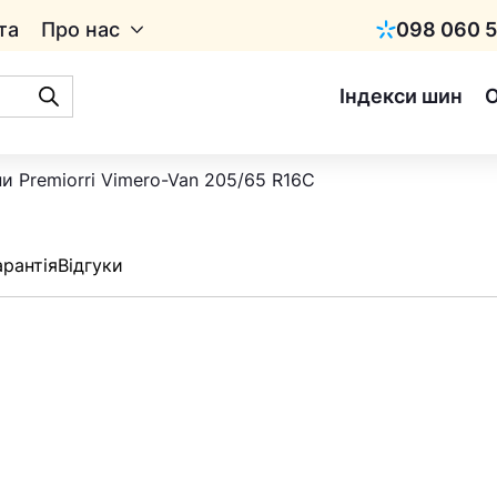
та
Про нас
098 060 5
Київстар
Індекси шин
и Premiorri Vimero-Van 205/65 R16C
арантія
Відгуки