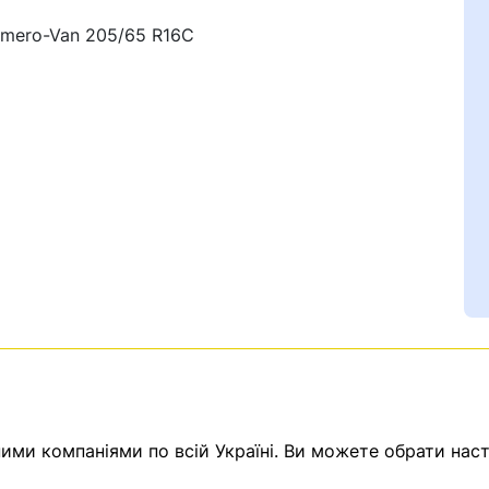
Vimero-Van 205/65 R16C
Ваш номер надіслано.
емає товарів.
ератор зв’яжеться з в
ми компаніями по всій Україні. Ви можете обрати наст
Помилка:
Contact form н