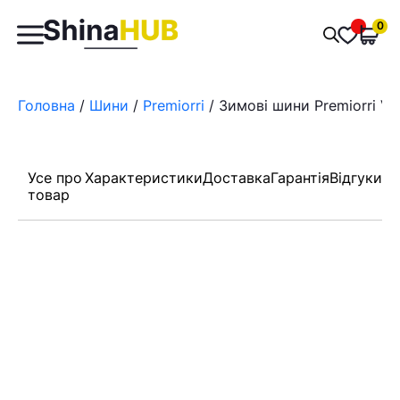
Пошук
0
Обран
товарів
Головна
/
Шини
/
Premiorri
/ Зимові шини Premiorri Vi
Усе про
Характеристики
Доставка
Гарантія
Відгуки
товар