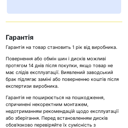
Ваш номер надіслано.
Оператор зв’яжеться з вами
найближчим часом
Гарантія
Помилка:
Contact form не
знайдена.
Гарантія на товар становить 1 рік від виробника.
Повернення або обмін шин і дисків можливі
протягом 14 днів після покупки, якщо товар не
має слідів експлуатації. Виявлений заводський
брак підлягає заміні або поверненню коштів після
експертизи виробника.
Гарантія не поширюється на пошкодження,
спричинені некоректним монтажем,
недотриманням рекомендацій щодо експлуатації
або зберігання. Перед встановленням дисків
обов’язково перевіряйте їх сумісність з