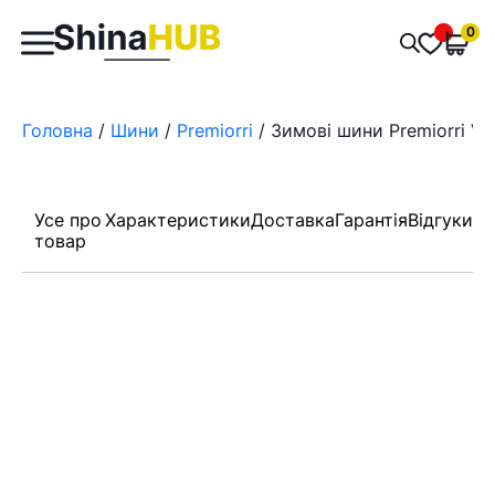
Пошук
0
Обран
товарів
Головна
/
Шини
/
Premiorri
/ Зимові шини Premiorri Vi
Усе про
Характеристики
Доставка
Гарантія
Відгуки
товар