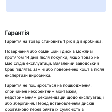
Ваш номер надіслано.
Оператор зв’яжеться з вами
найближчим часом
Гарантія
Помилка:
Contact form не
знайдена.
Гарантія на товар становить 1 рік від виробника.
Повернення або обмін шин і дисків можливі
протягом 14 днів після покупки, якщо товар не
має слідів експлуатації. Виявлений заводський
брак підлягає заміні або поверненню коштів після
експертизи виробника.
Гарантія не поширюється на пошкодження,
спричинені некоректним монтажем,
недотриманням рекомендацій щодо експлуатації
або зберігання. Перед встановленням дисків
обов’язково перевіряйте їх сумісність з