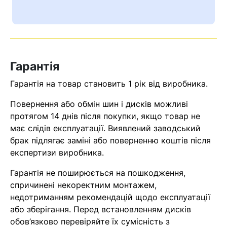
Ваш номер надіслано.
Оператор зв’яжеться з вами
найближчим часом
Гарантія
Помилка:
Contact form не
знайдена.
Гарантія на товар становить 1 рік від виробника.
Повернення або обмін шин і дисків можливі
протягом 14 днів після покупки, якщо товар не
має слідів експлуатації. Виявлений заводський
брак підлягає заміні або поверненню коштів після
експертизи виробника.
Гарантія не поширюється на пошкодження,
спричинені некоректним монтажем,
недотриманням рекомендацій щодо експлуатації
або зберігання. Перед встановленням дисків
обов’язково перевіряйте їх сумісність з