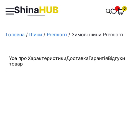
Пошук
0
Обран
товарів
Головна
/
Шини
/
Premiorri
/ Зимові шини Premiorri Vi
Усе про
Характеристики
Доставка
Гарантія
Відгуки
товар