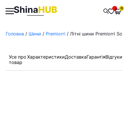
Пошук
0
Обран
товарів
Головна
/
Шини
/
Premiorri
/ Літні шини Premiorri Sola
Усе про
Характеристики
Доставка
Гарантія
Відгуки
товар