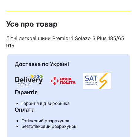
Усе про товар
Літні легкові шини Premiorri Solazo S Plus 185/65
R15
Доставка по Україні
Гарантія
Гарантія від виробника
Кошик
Оплата
Готівковий розрахунок
Безготівковий розрахунок
У кошику немає товарів.