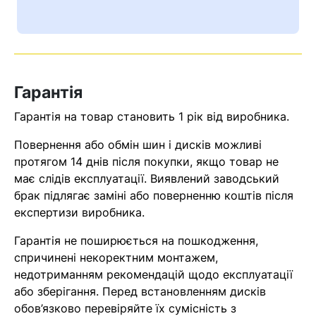
Ваш номер надіслано.
Оператор зв’яжеться з вами
найближчим часом
Гарантія
Помилка:
Contact form не
знайдена.
Гарантія на товар становить 1 рік від виробника.
Повернення або обмін шин і дисків можливі
протягом 14 днів після покупки, якщо товар не
має слідів експлуатації. Виявлений заводський
брак підлягає заміні або поверненню коштів після
експертизи виробника.
Гарантія не поширюється на пошкодження,
спричинені некоректним монтажем,
недотриманням рекомендацій щодо експлуатації
або зберігання. Перед встановленням дисків
обов’язково перевіряйте їх сумісність з