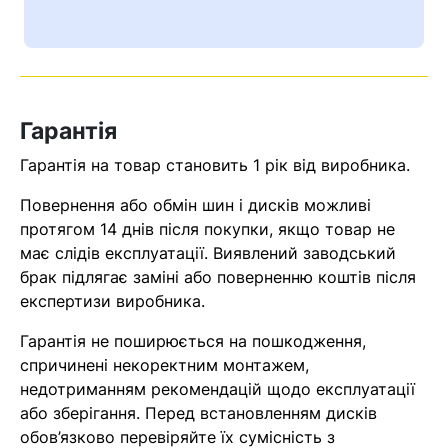
Ваш номер надіслано.
Оператор зв’яжеться з вами
найближчим часом
Гарантія
Помилка:
Contact form не
знайдена.
Гарантія на товар становить 1 рік від виробника.
Повернення або обмін шин і дисків можливі
протягом 14 днів після покупки, якщо товар не
має слідів експлуатації. Виявлений заводський
брак підлягає заміні або поверненню коштів після
експертизи виробника.
Гарантія не поширюється на пошкодження,
спричинені некоректним монтажем,
недотриманням рекомендацій щодо експлуатації
або зберігання. Перед встановленням дисків
обов’язково перевіряйте їх сумісність з