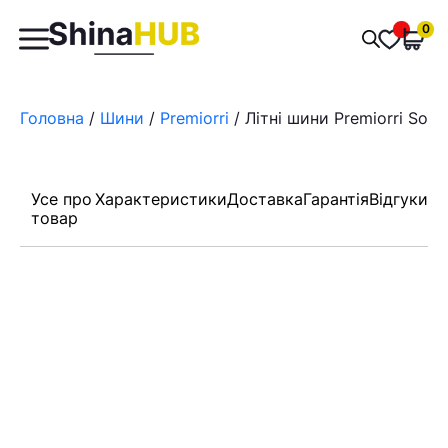
Пошук
0
Обран
товарів
Головна
/
Шини
/
Premiorri
/ Літні шини Premiorri Sola
Усе про
Характеристики
Доставка
Гарантія
Відгуки
товар