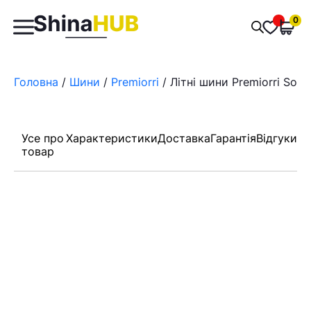
Пошук
0
Обран
товарів
Головна
/
Шини
/
Premiorri
/ Літні шини Premiorri Sola
Усе про
Характеристики
Доставка
Гарантія
Відгуки
товар