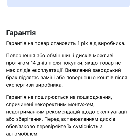
Ваш номер надіслано.
Оператор зв’яжеться з вами
найближчим часом
Гарантія
Помилка:
Contact form не
Гарантія на товар становить 1 рік від виробника.
знайдена.
Повернення або обмін шин і дисків можливі
протягом 14 днів після покупки, якщо товар не
має слідів експлуатації. Виявлений заводський
брак підлягає заміні або поверненню коштів після
експертизи виробника.
Гарантія не поширюється на пошкодження,
спричинені некоректним монтажем,
недотриманням рекомендацій щодо експлуатації
або зберігання. Перед встановленням дисків
обов’язково перевіряйте їх сумісність з
автомобілем.