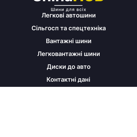
Легкові автошини
Сільгосп та спецтехніка
Вантажні шини
Легковантажні шини
Диски до авто
Контактні дані
098 060 52 22
shinahubrm@gmail.com
Графік роботи
Пн - Пт
з 9:00 до 18:00
Соц мережі