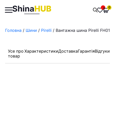
Пошук
0
Обран
товарів
Головна
/
Шини
/
Pirelli
/ Вантажна шина Pirelli FH01 
Усе про
Характеристики
Доставка
Гарантія
Відгуки
товар