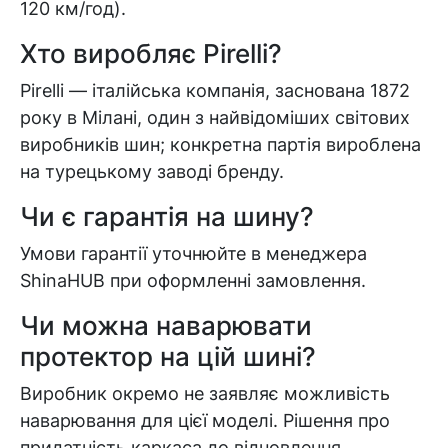
120 км/год).
Хто виробляє Pirelli?
Pirelli — італійська компанія, заснована 1872
року в Мілані, один з найвідоміших світових
виробників шин; конкретна партія вироблена
на турецькому заводі бренду.
Кошик
Чи є гарантія на шину?
Умови гарантії уточнюйте в менеджера
ShinaHUB при оформленні замовлення.
У кошику немає товарів.
Ваш номер надіслано.
Чи можна наварювати
Оператор зв’яжеться з вами
протектор на цій шині?
найближчим часом
Виробник окремо не заявляє можливість
наварювання для цієї моделі. Рішення про
Помилка:
Contact form не
придатність каркаса до відновлення