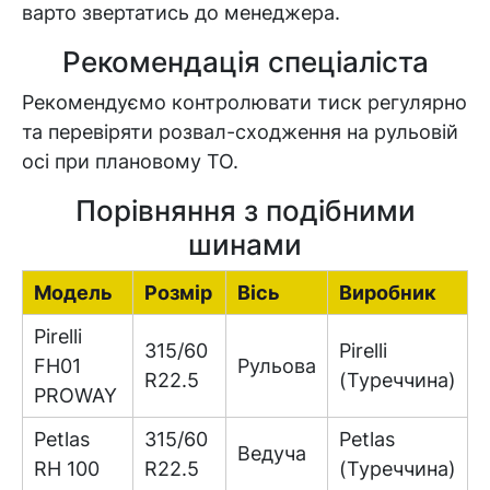
варто звертатись до менеджера.
Рекомендація спеціаліста
Рекомендуємо контролювати тиск регулярно
та перевіряти розвал-сходження на рульовій
осі при плановому ТО.
Порівняння з подібними
шинами
Модель
Розмір
Вісь
Виробник
Pirelli
315/60
Pirelli
FH01
Рульова
R22.5
(Туреччина)
PROWAY
Petlas
315/60
Petlas
Ведуча
RH 100
R22.5
(Туреччина)