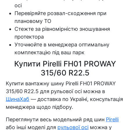
осі
Перевіряйте розвал-сходження при
плановому ТО
Стежте за рівномірністю зношування
протектора
Уточнюйте в менеджера оптимальну
комплектацію під ваш парк
Купити Pirelli FH01 PROWAY
315/60 R22.5
Купити вантажну шину Pirelli FH01 PROWAY
315/60 R22.5 для рульової осі можна в
ШинаХаб
— доставка по Україні, консультація
менеджера щодо підбору.
Переглянути весь модельний ряд шин
Pirelli
або інші моделі для
рульової осі
можна у