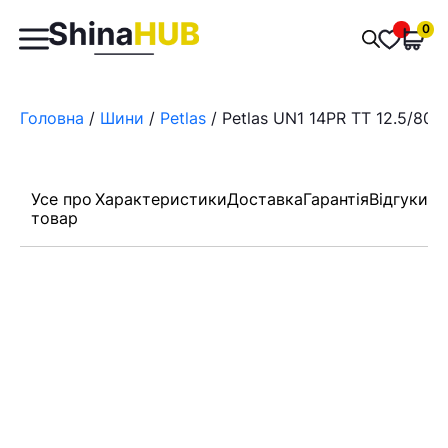
Пошук
0
Обран
товарів
Головна
/
Шини
/
Petlas
/ Petlas UN1 14PR TT 12.5/80 
Усе про
Характеристики
Доставка
Гарантія
Відгуки
товар