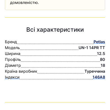
домовленістю.
Всі характеристики
Бренд
Petlas
Модель
UN-1 14PR TT
Ширина
12.5
Профіль
80
Діаметр
18
Країна виробник
Туреччина
Індекси
146А8