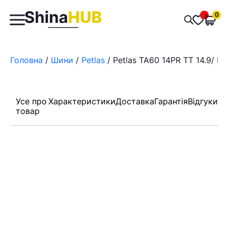
Пошук
0
Обран
товарів
Головна
/
Шини
/
Petlas
/ Petlas TA60 14PR TT 14.9/ R2
Усе про
Характеристики
Доставка
Гарантія
Відгуки
товар