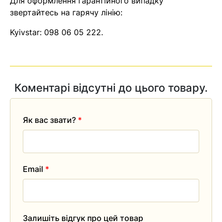
Для оформлення гарантійного випадку
звертайтесь на гарячу лінію:
Помилка:
Contact form не
знайдена.
Kyivstar:
098 06 05 222
.
Коментарі відсутні до цього товару.
Як вас звати?
*
Email
*
Залишіть відгук про цей товар