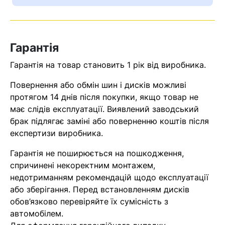
Гарантія
Гарантія на товар становить 1 рік від виробника.
Повернення або обмін шин і дисків можливі
протягом 14 днів після покупки, якщо товар не
має слідів експлуатації. Виявлений заводський
брак підлягає заміні або поверненню коштів після
Кошик
експертизи виробника.
Гарантія не поширюється на пошкодження,
У кошику немає товарів.
спричинені некоректним монтажем,
недотриманням рекомендацій щодо експлуатації
Ваш номер надіслано.
або зберігання. Перед встановленням дисків
Оператор зв’яжеться з вами
обов’язково перевіряйте їх сумісність з
найближчим часом
автомобілем.