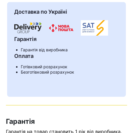
Доставка по Україні
Гарантія
Гарантія від виробника
Оплата
Готівковий розрахунок
Безготівковий розрахунок
Кошик
У кошику немає товарів.
Ваш номер надіслано.
Гарантія
Оператор зв’яжеться з вами
найближчим часом
Гарантія на товар становить 1 рік від виробника.