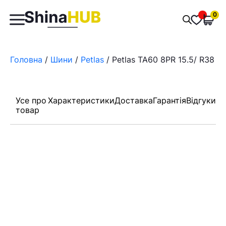
Пошук
0
Обран
товарів
Головна
/
Шини
/
Petlas
/ Petlas TA60 8PR 15.5/ R38
Усе про
Характеристики
Доставка
Гарантія
Відгуки
товар