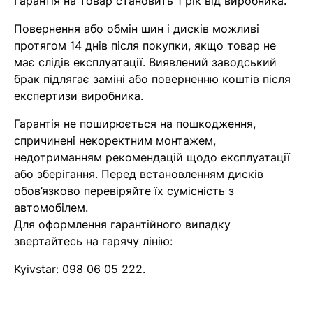
Гарантія на товар становить 1 рік від виробника.
Повернення або обмін шин і дисків можливі
Помилка:
Contact form не
протягом 14 днів після покупки, якщо товар не
знайдена.
має слідів експлуатації. Виявлений заводський
брак підлягає заміні або поверненню коштів після
експертизи виробника.
Гарантія не поширюється на пошкодження,
спричинені некоректним монтажем,
недотриманням рекомендацій щодо експлуатації
або зберігання. Перед встановленням дисків
обов’язково перевіряйте їх сумісність з
автомобілем.
Для оформлення гарантійного випадку
звертайтесь на гарячу лінію:
Kyivstar:
098 06 05 222
.