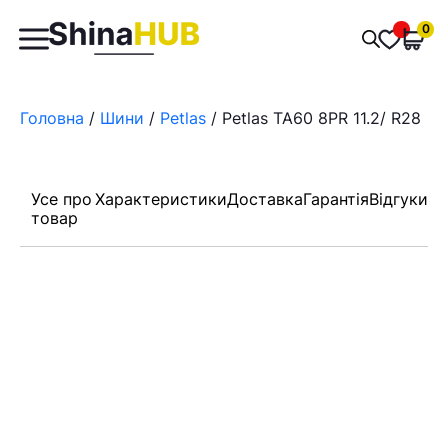
Пошук
0
Обран
товарів
Головна
/
Шини
/
Petlas
/ Petlas TA60 8PR 11.2/ R28
Усе про
Характеристики
Доставка
Гарантія
Відгуки
товар