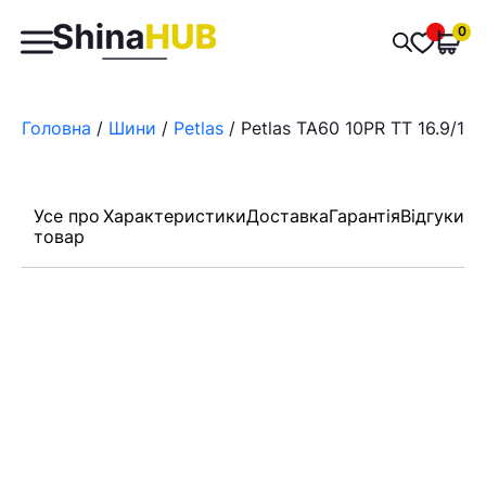
Пошук
0
Обран
товарів
Головна
/
Шини
/
Petlas
/ Petlas TA60 10PR TT 16.9/14
Усе про
Характеристики
Доставка
Гарантія
Відгуки
товар