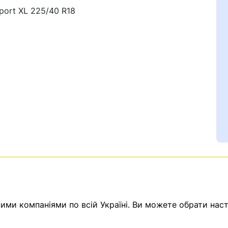
port XL 225/40 R18
Ваш номер надіслано.
емає товарів.
ератор зв’яжеться з в
ми компаніями по всій Україні. Ви можете обрати наст
Помилка:
Contact form н