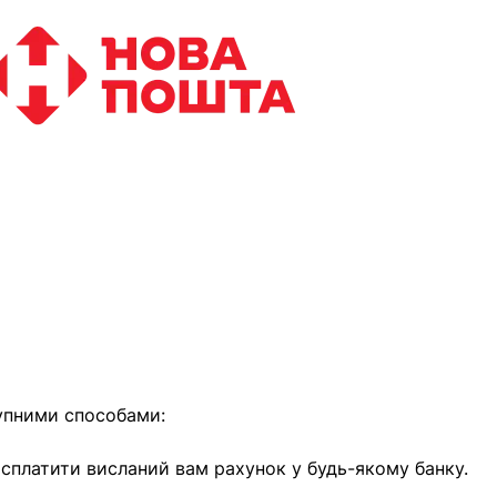
найближчим часом
упними способами:
е сплатити висланий вам рахунок у будь-якому банку.