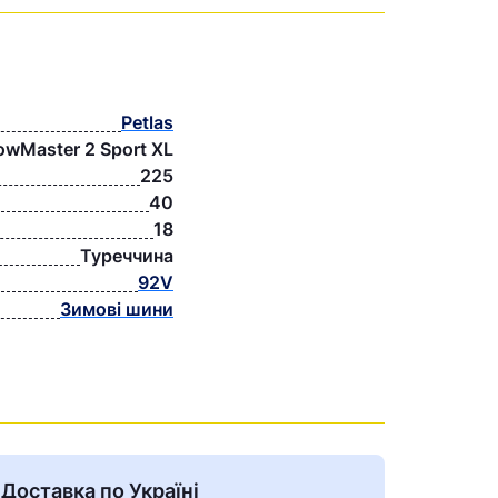
Petlas
owMaster 2 Sport XL
225
40
18
Туреччина
92V
Зимові шини
Доставка по Україні