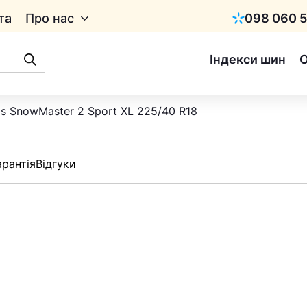
та
Про нас
098 060 5
Київстар
Індекси шин
as SnowMaster 2 Sport XL 225/40 R18
арантія
Відгуки