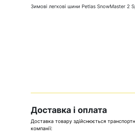
Зимові легкові шини Petlas SnowMaster 2 S
Кошик
У кошику н
Доставка і оплата
Оп
Доставка товару здійснюється транспортни
компанії: