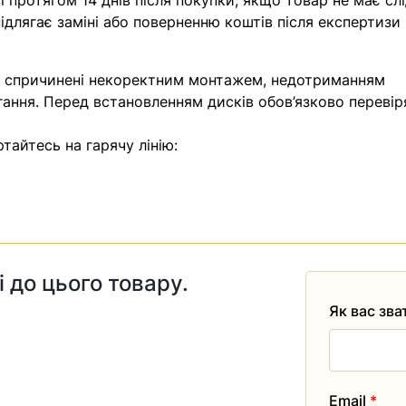
 протягом 14 днів після покупки, якщо товар не має слі
ідлягає заміні або поверненню коштів після експертизи
, спричинені некоректним монтажем, недотриманням
гання. Перед встановленням дисків обов’язково перевір
тайтесь на гарячу лінію:
і до цього товару.
Як вас зв
Email
*