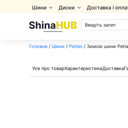
Шини
Диски
Доставка і опла
Пошук
товарів
Головна
/
Шини
/
Petlas
/ Зимові шини Petl
Усе про товар
Характеристики
Доставка
Г