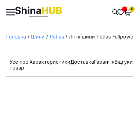
Пошук
0
Обран
товарів
Головна
/
Шини
/
Petlas
/ Літні шини Petlas Fullpower
Усе про
Характеристики
Доставка
Гарантія
Відгуки
товар