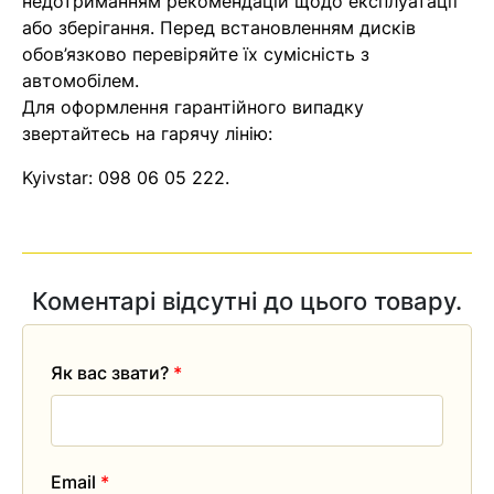
недотриманням рекомендацій щодо експлуатації
найближчим часом
або зберігання. Перед встановленням дисків
обов’язково перевіряйте їх сумісність з
автомобілем.
Помилка:
Contact form не
Для оформлення гарантійного випадку
знайдена.
звертайтесь на гарячу лінію:
Kyivstar:
098 06 05 222
.
Коментарі відсутні до цього товару.
Як вас звати?
*
Email
*