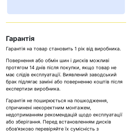
Ваш номер надіслано.
Оператор зв’яжеться з вами
найближчим часом
Гарантія
Помилка:
Contact form не
знайдена.
Гарантія на товар становить 1 рік від виробника.
Повернення або обмін шин і дисків можливі
протягом 14 днів після покупки, якщо товар не
має слідів експлуатації. Виявлений заводський
брак підлягає заміні або поверненню коштів після
експертизи виробника.
Гарантія не поширюється на пошкодження,
спричинені некоректним монтажем,
недотриманням рекомендацій щодо експлуатації
або зберігання. Перед встановленням дисків
обов’язково перевіряйте їх сумісність з