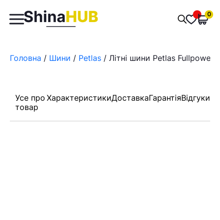
Пошук
0
Обран
товарів
Головна
/
Шини
/
Petlas
/ Літні шини Petlas Fullpower
Усе про
Характеристики
Доставка
Гарантія
Відгуки
товар