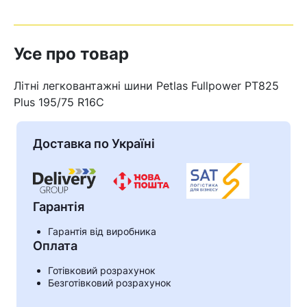
Усе про товар
Літні легковантажні шини Petlas Fullpower PT825
Plus 195/75 R16C
Доставка по Україні
Гарантія
Гарантія від виробника
Кошик
Оплата
Готівковий розрахунок
Безготівковий розрахунок
У кошику немає товарів.