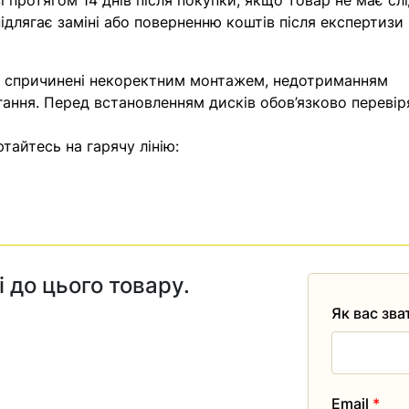
 протягом 14 днів після покупки, якщо товар не має слі
ідлягає заміні або поверненню коштів після експертизи
, спричинені некоректним монтажем, недотриманням
гання. Перед встановленням дисків обов’язково перевір
тайтесь на гарячу лінію:
і до цього товару.
Як вас зв
Email
*