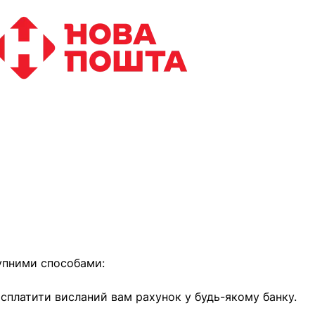
найближчим часом
упними способами:
е сплатити висланий вам рахунок у будь-якому банку.