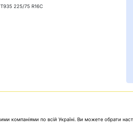
 PT935 225/75 R16C
Ваш номер надіслано.
емає товарів.
ератор зв’яжеться з в
ми компаніями по всій Україні. Ви можете обрати наст
Помилка:
Contact form н