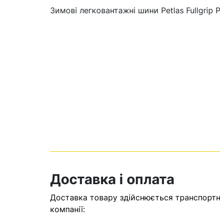
Зимові легковантажні шини Petlas Fullgrip
Кошик
У кошику н
Доставка і оплата
Оп
Доставка товару здійснюється транспортни
компанії: