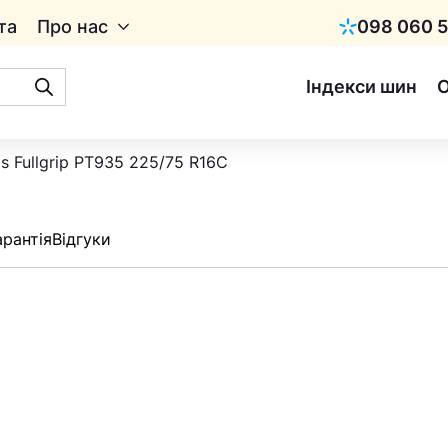
та
Про нас
098 060 5
Київстар
Індекси шин
s Fullgrip PT935 225/75 R16C
арантія
Відгуки