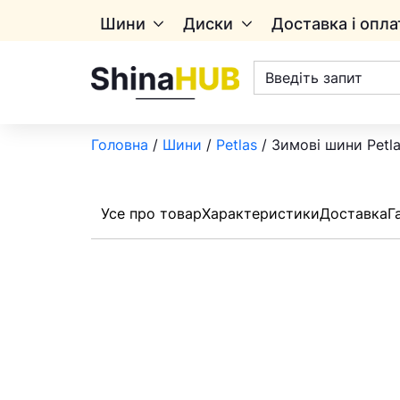
Шини
Диски
Доставка і опла
Пошук
товарів
Головна
/
Шини
/
Petlas
/ Зимові шини Petla
Усе про товар
Характеристики
Доставка
Г