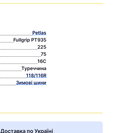
Petlas
Fullgrip PT935
225
75
16C
Туреччина
118/116R
Зимові шини
Доставка по Україні