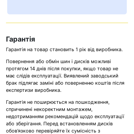
Ваш номер надіслано.
Оператор зв’яжеться з вами
найближчим часом
Гарантія
Помилка:
Contact form не
знайдена.
Гарантія на товар становить 1 рік від виробника.
Повернення або обмін шин і дисків можливі
протягом 14 днів після покупки, якщо товар не
має слідів експлуатації. Виявлений заводський
брак підлягає заміні або поверненню коштів після
експертизи виробника.
Гарантія не поширюється на пошкодження,
спричинені некоректним монтажем,
недотриманням рекомендацій щодо експлуатації
або зберігання. Перед встановленням дисків
обов’язково перевіряйте їх сумісність з