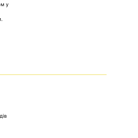
ом у
.
дів