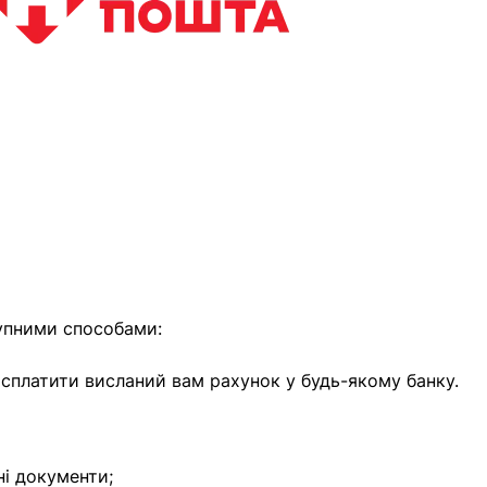
найближчим часом
упними способами:
е сплатити висланий вам рахунок у будь-якому банку.
ні документи;