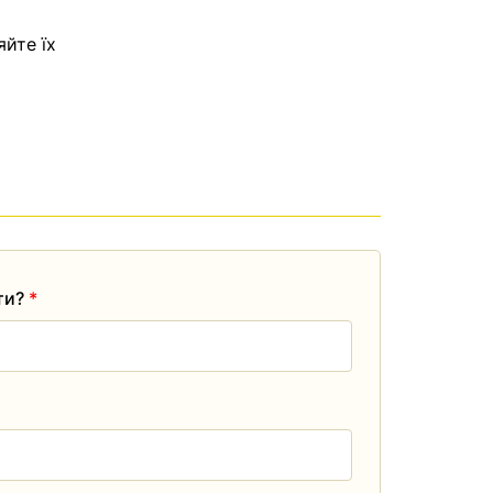
яйте їх
ати?
*