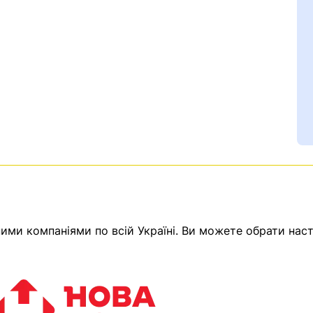
Ваш номер надіслано.
ми компаніями по всій Україні. Ви можете обрати наст
емає товарів.
ератор зв’яжеться з в
Помилка:
Contact form н