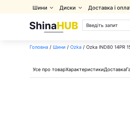
Шини
Диски
Доставка і опла
Пошук
товарів
Головна
/
Шини
/
Ozka
/ Ozka IND80 14PR 1
Усе про товар
Характеристики
Доставка
Г