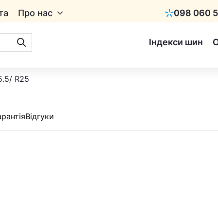
та
Про нас
098 060 5
Київстар
Індекси шин
5.5/ R25
арантія
Відгуки