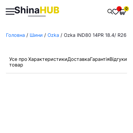
Пошук
0
Обран
товарів
Головна
/
Шини
/
Ozka
/ Ozka IND80 14PR 18.4/ R26
Усе про
Характеристики
Доставка
Гарантія
Відгуки
товар