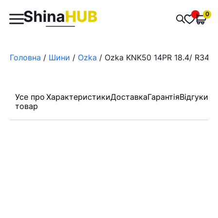
Пошук
0
Обран
товарів
Головна
/
Шини
/
Ozka
/ Ozka KNK50 14PR 18.4/ R34
Усе про
Характеристики
Доставка
Гарантія
Відгуки
товар