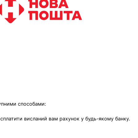
найближчим часом
упними способами:
е сплатити висланий вам рахунок у будь-якому банку.