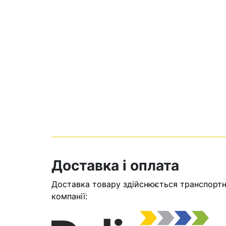
Кошик
Доставка і оплата
У кошику н
Доставка товару здійснюється транспортни
Оп
компанії: