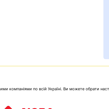
Ваш номер надіслано.
емає товарів.
ми компаніями по всій Україні. Ви можете обрати наст
ератор зв’яжеться з в
Помилка:
Contact form н