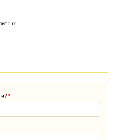
яйте їх
ати?
*