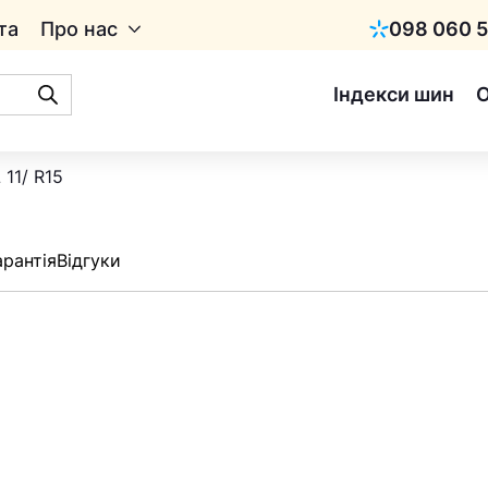
та
Про нас
098 060 5
Київстар
Індекси шин
11/ R15
арантія
Відгуки