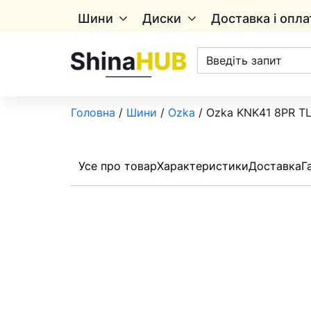
Шини
Диски
Доставка і опла
Пошук
товарів
Головна
/
Шини
/
Ozka
/ Ozka KNK41 8PR TL 
Усе про товар
Характеристики
Доставка
Г