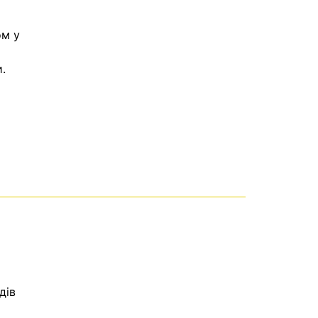
ом у
.
дів