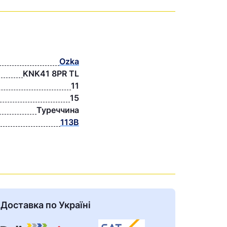
Ozka
KNK41 8PR TL
11
15
Туреччина
113B
Доставка по Україні