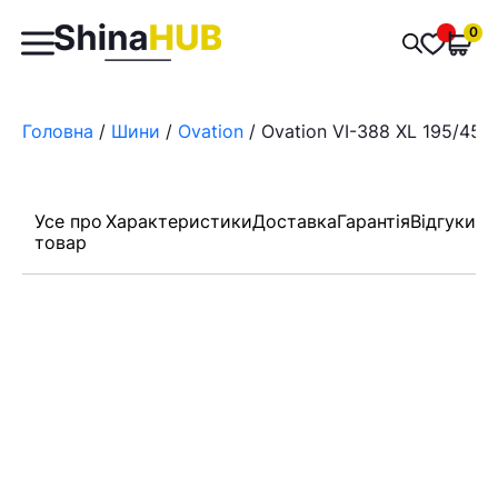
Пошук
0
Обран
товарів
Головна
/
Шини
/
Ovation
/ Ovation VI-388 XL 195/45 
Усе про
Характеристики
Доставка
Гарантія
Відгуки
товар