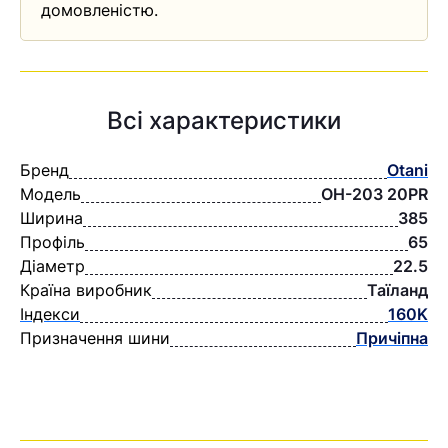
домовленістю.
Всі характеристики
Бренд
Otani
Модель
OH-203 20PR
Ширина
385
Профіль
65
Діаметр
22.5
Країна виробник
Таїланд
Індекси
160K
Призначення шини
Причіпна