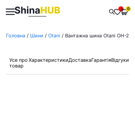
Пошук
0
Обран
товарів
Головна
/
Шини
/
Otani
/ Вантажна шина Otani OH-203
Усе про
Характеристики
Доставка
Гарантія
Відгуки
товар