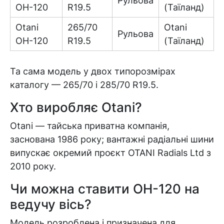
Рульова
OH-120
R19.5
(Таїланд)
Otani
265/70
Otani
Рульова
OH-120
R19.5
(Таїланд)
Та сама модель у двох типорозмірах
каталогу — 265/70 і 285/70 R19.5.
Хто виробляє Otani?
Otani — тайська приватна компанія,
заснована 1986 року; вантажні радіальні шини
випускає окремий проєкт OTANI Radials Ltd з
2010 року.
Чи можна ставити OH-120 на
ведучу вісь?
Модель розроблена і призначена для