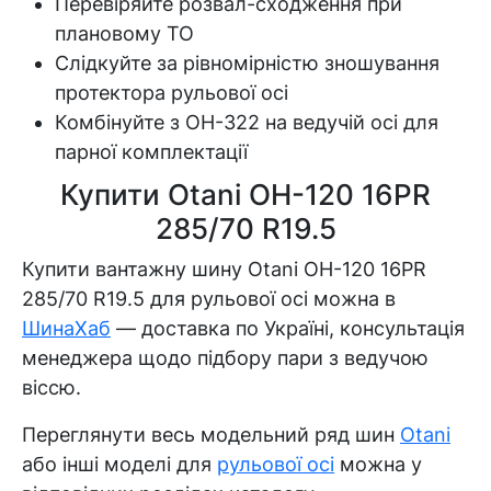
Перевіряйте розвал-сходження при
плановому ТО
Слідкуйте за рівномірністю зношування
протектора рульової осі
Комбінуйте з OH-322 на ведучій осі для
парної комплектації
Купити Otani OH-120 16PR
285/70 R19.5
Купити вантажну шину Otani OH-120 16PR
285/70 R19.5 для рульової осі можна в
ШинаХаб
— доставка по Україні, консультація
менеджера щодо підбору пари з ведучою
віссю.
Переглянути весь модельний ряд шин
Otani
або інші моделі для
рульової осі
можна у