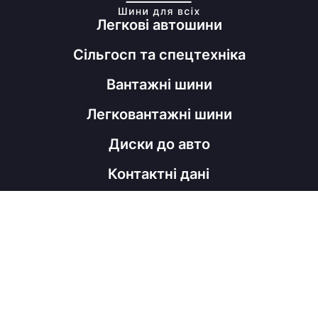
Легкові автошини
Сільгосп та спецтехніка
Вантажні шини
Легковантажні шини
Диски до авто
Контактні дані
098 060 52 22
shinahubrm@gmail.com
Графік роботи
Пн - Пт
з 9:00 до 18:00
Соц мережі