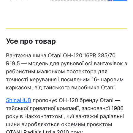
Усе про товар
Вантажна шина Otani OH-120 16PR 285/70
R19.5 — модель для рульової осі вантажівок з
ребристим малюнком протектора для
точності керування і посиленим 16-шаровим
каркасом, від тайського виробника Otani.
ShinaHUB
пропонує OH-120 бренду Otani —
тайської приватної компанії, заснованої 1986
року в Накхонпатхомі, чиї вантажні радіальні
шини виробляються окремим проєктом
OTANI Radials Ltd з 2010 року.