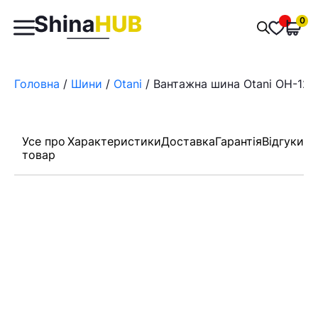
Пошук
0
Обран
товарів
Головна
/
Шини
/
Otani
/ Вантажна шина Otani OH-120 
Усе про
Характеристики
Доставка
Гарантія
Відгуки
товар