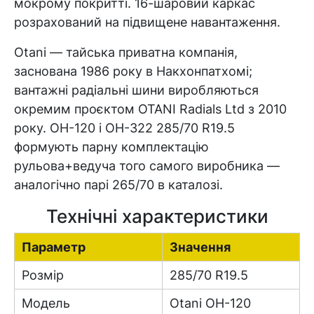
мокрому покритті. 16-шаровий каркас
розрахований на підвищене навантаження.
Otani — тайська приватна компанія,
заснована 1986 року в Накхонпатхомі;
вантажні радіальні шини виробляються
окремим проєктом OTANI Radials Ltd з 2010
року. OH-120 і OH-322 285/70 R19.5
формують парну комплектацію
рульова+ведуча того самого виробника —
аналогічно парі 265/70 в каталозі.
Технічні характеристики
Параметр
Значення
Розмір
285/70 R19.5
Модель
Otani OH-120