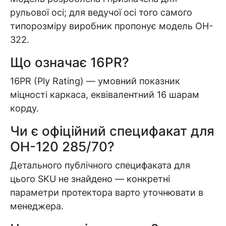
рульової осі; для ведучої осі того самого
типорозміру виробник пропонує модель OH-
322.
Що означає 16PR?
16PR (Ply Rating) — умовний показник
міцності каркаса, еквівалентний 16 шарам
Кошик
корду.
Чи є офіційний специфакат для
У кошику немає товарів.
OH-120 285/70?
Ваш номер надіслано.
Детального публічного специфаката для
Оператор зв’яжеться з вами
цього SKU не знайдено — конкретні
найближчим часом
параметри протектора варто уточнювати в
менеджера.
Помилка:
Contact form не