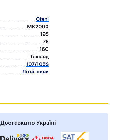
Otani
MK2000
195
75
16C
Таїланд
107/105S
Літні шини
Доставка по Україні