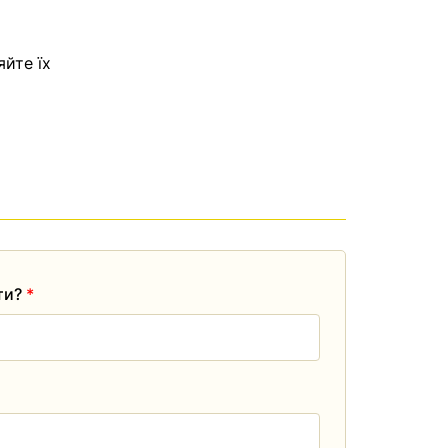
яйте їх
ати?
*