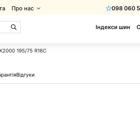
та
Про нас
098 060 5
Київстар
Індекси шин
MK2000 195/75 R16C
арантія
Відгуки