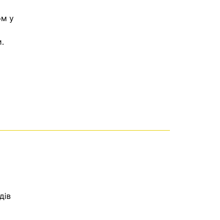
ом у
.
дів