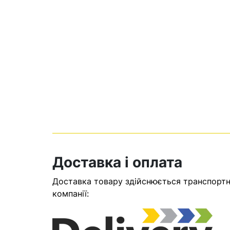
Кошик
Доставка і оплата
Доставка товару здійснюється транспортни
У кошику н
компанії:
Оп