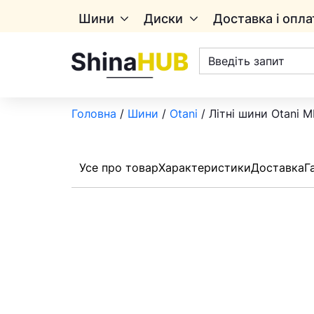
Шини
Диски
Доставка і опла
Пошук
товарів
Головна
/
Шини
/
Otani
/ Літні шини Otani 
Усе про товар
Характеристики
Доставка
Г