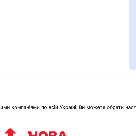
Ваш номер надіслано.
ми компаніями по всій Україні. Ви можете обрати наст
емає товарів.
ератор зв’яжеться з в
Помилка:
Contact form н