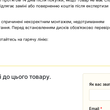
 протягом 14 днів після покупки, якщо товар не має слі
ідлягає заміні або поверненню коштів після експертизи
, спричинені некоректним монтажем, недотриманням
гання. Перед встановленням дисків обов’язково перевір
тайтесь на гарячу лінію:
і до цього товару.
Як вас зв
Email
*