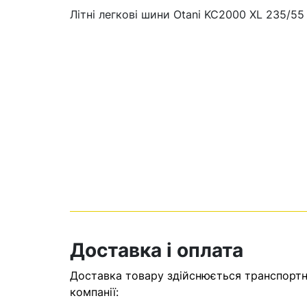
Літні легкові шини Otani KC2000 XL 235/55
Кошик
У кошику н
Доставка і оплата
Оп
Доставка товару здійснюється транспортни
компанії: