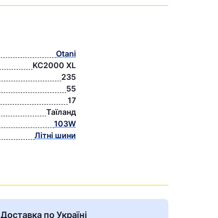
Otani
KC2000 XL
235
55
17
Таїланд
103W
Літні шини
Доставка по Україні