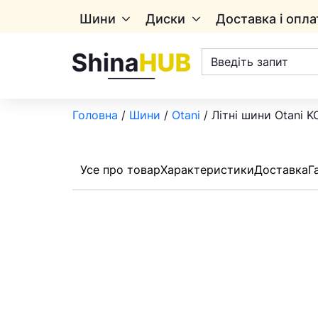
Шини
Диски
Доставка і опла
Пошук
товарів
Головна
/
Шини
/
Otani
/ Літні шини Otani 
Усе про товар
Характеристики
Доставка
Г