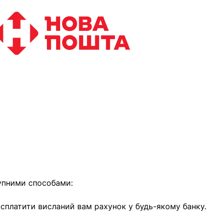
найближчим часом
упними способами:
е сплатити висланий вам рахунок у будь-якому банку.