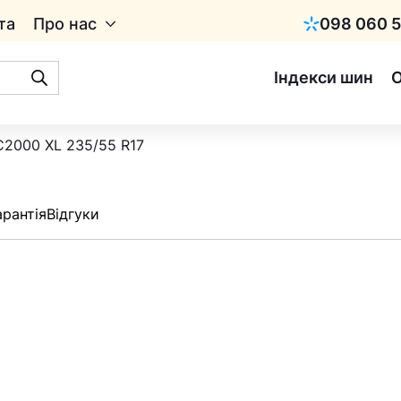
та
Про нас
098 060 5
Київстар
Індекси шин
KC2000 XL 235/55 R17
арантія
Відгуки