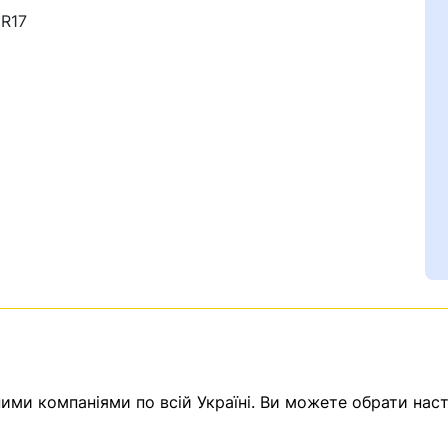
 R17
Ваш номер надіслано.
емає товарів.
ератор зв’яжеться з в
ми компаніями по всій Україні. Ви можете обрати наст
Помилка:
Contact form н