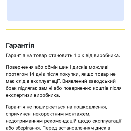
Ваш номер надіслано.
Оператор зв’яжеться з вами
найближчим часом
Помилка:
Contact form не
Гарантія
знайдена.
Гарантія на товар становить 1 рік від виробника.
Повернення або обмін шин і дисків можливі
протягом 14 днів після покупки, якщо товар не
має слідів експлуатації. Виявлений заводський
брак підлягає заміні або поверненню коштів після
експертизи виробника.
Гарантія не поширюється на пошкодження,
спричинені некоректним монтажем,
недотриманням рекомендацій щодо експлуатації
або зберігання. Перед встановленням дисків