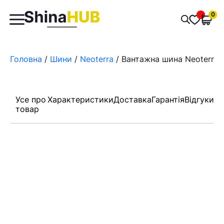
Пошук
0
Обран
товарів
Головна
/
Шини
/
Neoterra
/ Вантажна шина Neoterra N
Усе про
Характеристики
Доставка
Гарантія
Відгуки
товар