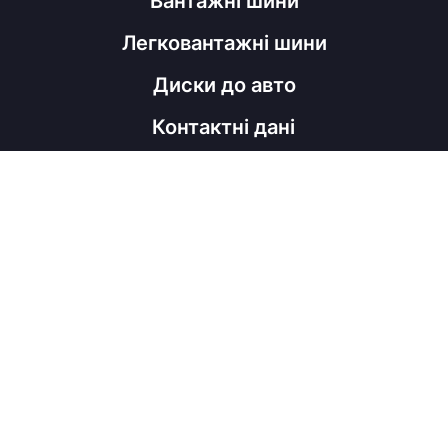
Вантажні шини
Легковантажні шини
Диски до авто
Контактні дані
098 060 52 22
shinahubrm@gmail.com
Графік роботи
Пн - Пт
з 9:00 до 18:00
Соц мережі
Viber
Facebook
Instagram
Telegram
Copyright © ShinaHub, 2026