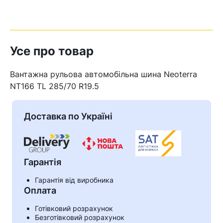
Усе про товар
Вантажна рульова автомобільна шина Neoterra
NT166 TL 285/70 R19.5
Доставка по Україні
Гарантія
Кошик
Гарантія від виробника
Оплата
Готівковий розрахунок
У кошику немає товарів.
Безготівковий розрахунок