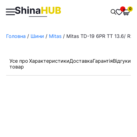
Пошук
0
Обран
товарів
Головна
/
Шини
/
Mitas
/ Mitas TD-19 6PR TT 13.6/ R28
Усе про
Характеристики
Доставка
Гарантія
Відгуки
товар