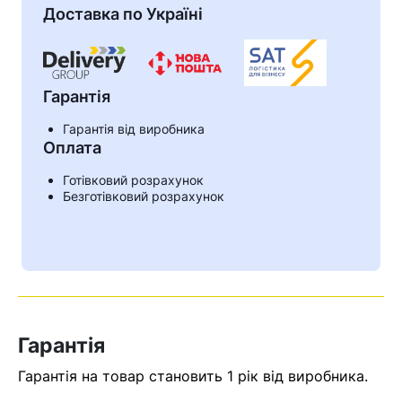
Доставка по Україні
Гарантія
Гарантія від виробника
Оплата
Готівковий розрахунок
Безготівковий розрахунок
Кошик
У кошику немає товарів.
Ваш номер надіслано.
Гарантія
Оператор зв’яжеться з вами
Гарантія на товар становить 1 рік від виробника.
найближчим часом