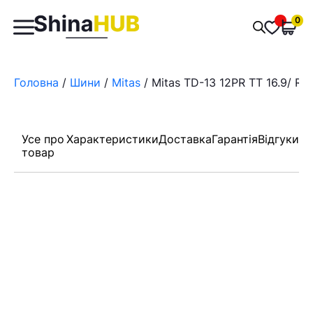
Пошук
0
Обран
товарів
Головна
/
Шини
/
Mitas
/ Mitas TD-13 12PR TT 16.9/ R3
Усе про
Характеристики
Доставка
Гарантія
Відгуки
товар