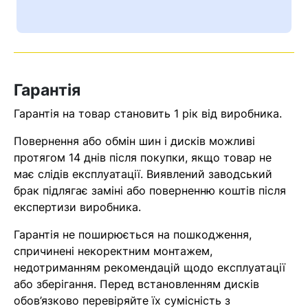
Ваш номер надіслано.
Оператор зв’яжеться з вами
найближчим часом
Гарантія
Помилка:
Contact form не
знайдена.
Гарантія на товар становить 1 рік від виробника.
Повернення або обмін шин і дисків можливі
протягом 14 днів після покупки, якщо товар не
має слідів експлуатації. Виявлений заводський
брак підлягає заміні або поверненню коштів після
експертизи виробника.
Гарантія не поширюється на пошкодження,
спричинені некоректним монтажем,
недотриманням рекомендацій щодо експлуатації
або зберігання. Перед встановленням дисків
обов’язково перевіряйте їх сумісність з