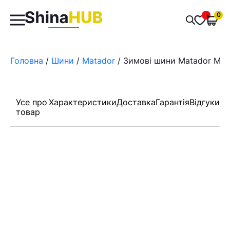
Пошук
0
Обран
товарів
Головна
/
Шини
/
Matador
/ Зимові шини Matador MP 
Усе про
Характеристики
Доставка
Гарантія
Відгуки
товар