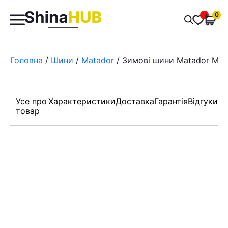
Пошук
0
Обран
товарів
Головна
/
Шини
/
Matador
/ Зимові шини Matador MP 
Усе про
Характеристики
Доставка
Гарантія
Відгуки
товар