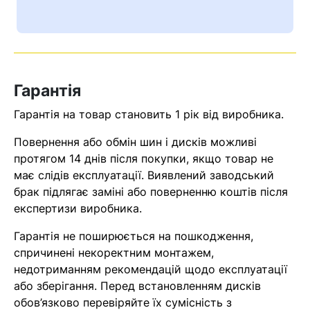
Ваш номер надіслано.
Оператор зв’яжеться з вами
найближчим часом
Гарантія
Помилка:
Contact form не
знайдена.
Гарантія на товар становить 1 рік від виробника.
Повернення або обмін шин і дисків можливі
протягом 14 днів після покупки, якщо товар не
має слідів експлуатації. Виявлений заводський
брак підлягає заміні або поверненню коштів після
експертизи виробника.
Гарантія не поширюється на пошкодження,
спричинені некоректним монтажем,
недотриманням рекомендацій щодо експлуатації
або зберігання. Перед встановленням дисків
обов’язково перевіряйте їх сумісність з