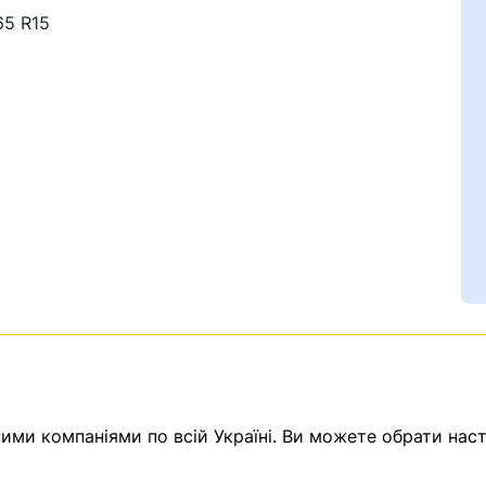
65 R15
Ваш номер надіслано.
емає товарів.
ератор зв’яжеться з в
ми компаніями по всій Україні. Ви можете обрати наст
Помилка:
Contact form н