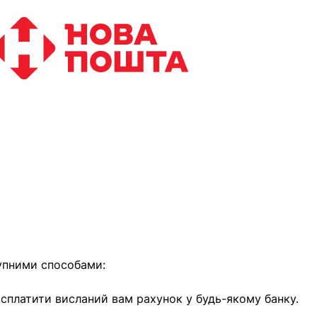
найближчим часом
упними способами:
е сплатити висланий вам рахунок у будь-якому банку.