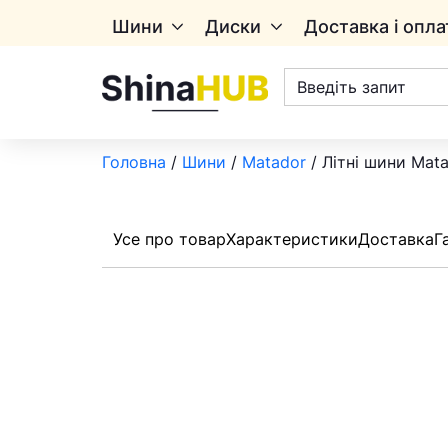
Шини
Диски
Доставка і опла
Пошук
товарів
Головна
/
Шини
/
Matador
/ Літні шини Mata
Усе про товар
Характеристики
Доставка
Г