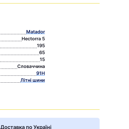
Matador
Hectorra 5
195
65
15
Словаччина
91H
Літні шини
Доставка по Україні