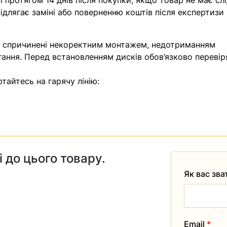
 протягом 14 днів після покупки, якщо товар не має слі
ідлягає заміні або поверненню коштів після експертизи
, спричинені некоректним монтажем, недотриманням
гання. Перед встановленням дисків обов’язково перевір
тайтесь на гарячу лінію:
і до цього товару.
Як вас зв
Email
*