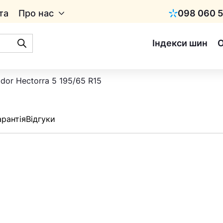
та
Про нас
098 060 5
Київстар
Індекси шин
dor Hectorra 5 195/65 R15
арантія
Відгуки