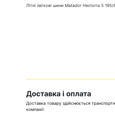
Літні легкові шини Matador Hectorra 5 195/
Кошик
У кошику н
Доставка і оплата
Оп
Доставка товару здійснюється транспортни
компанії: