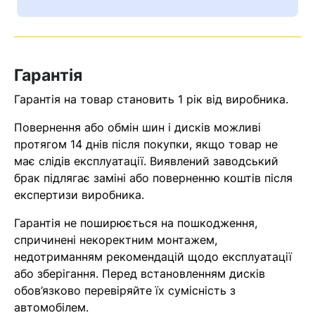
Ваш номер надіслано.
Оператор зв’яжеться з вами
найближчим часом
Гарантія
Помилка:
Contact form не
Гарантія на товар становить 1 рік від виробника.
знайдена.
Повернення або обмін шин і дисків можливі
протягом 14 днів після покупки, якщо товар не
має слідів експлуатації. Виявлений заводський
брак підлягає заміні або поверненню коштів після
експертизи виробника.
Гарантія не поширюється на пошкодження,
спричинені некоректним монтажем,
недотриманням рекомендацій щодо експлуатації
або зберігання. Перед встановленням дисків
обов’язково перевіряйте їх сумісність з
автомобілем.