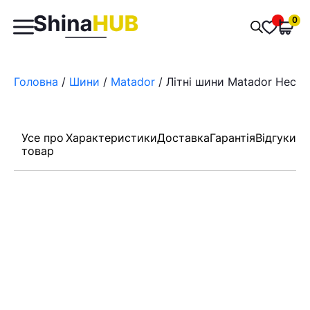
Пошук
0
Обран
товарів
Головна
/
Шини
/
Matador
/ Літні шини Matador Hector
Усе про
Характеристики
Доставка
Гарантія
Відгуки
товар