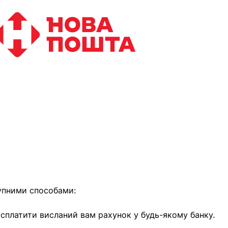
найближчим часом
упними способами:
е сплатити висланий вам рахунок у будь-якому банку.