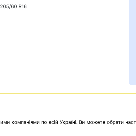
 205/60 R16
Ваш номер надіслано.
емає товарів.
ератор зв’яжеться з в
ми компаніями по всій Україні. Ви можете обрати наст
Помилка:
Contact form н