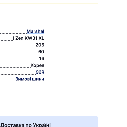
Marshal
I Zen KW31 XL
205
60
16
Корея
96R
Зимові шини
Доставка по Україні