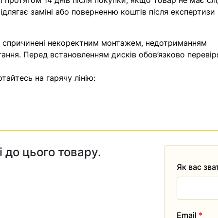
 протягом 14 днів після покупки, якщо товар не має слі
ідлягає заміні або поверненню коштів після експертизи
, спричинені некоректним монтажем, недотриманням
гання. Перед встановленням дисків обов’язково перевір
тайтесь на гарячу лінію:
і до цього товару.
Як вас зв
Email
*