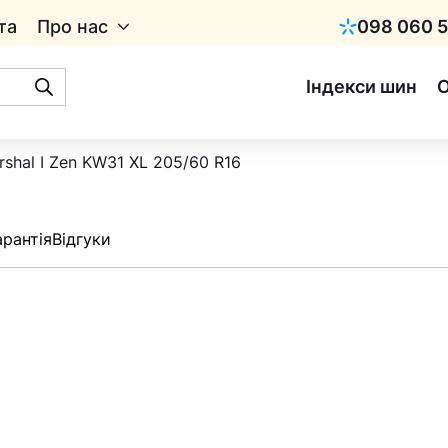
та
Про нас
098 060 5
Київстар
Індекси шин
shal I Zen KW31 XL 205/60 R16
арантія
Відгуки