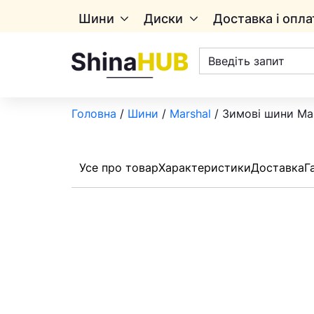
Шини
Диски
Доставка і опла
Пошук
товарів
Головна
/
Шини
/
Marshal
/ Зимові шини Mar
Усе про товар
Характеристики
Доставка
Г