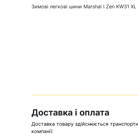
Зимові легкові шини Marshal I Zen KW31 XL
Кошик
У кошику н
Доставка і оплата
Оп
Доставка товару здійснюється транспортни
компанії: