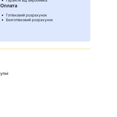
Гарантія від виробника
Оплата
Готівковий розрахунок
Безготівковий розрахунок
упні
ами
е знайдена.