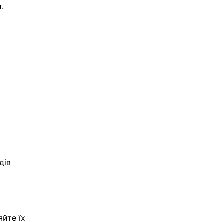
.
дів
яйте їх