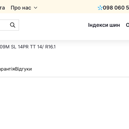
та
Про нас
098 060 5
Київстар
Індекси шин
709M SL 14PR TT 14/ R16.1
арантія
Відгуки