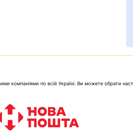
ми компаніями по всій Україні. Ви можете обрати наст
Ваш номер надіслано.
емає товарів.
ератор зв’яжеться з в
Помилка:
Contact form н