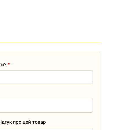
ати?
*
ідгук про цей товар