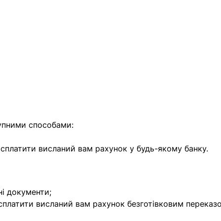
найближчим часом
упними способами:
е сплатити висланий вам рахунок у будь-якому банку.
ні документи;
 сплатити висланий вам рахунок безготівковим переказ